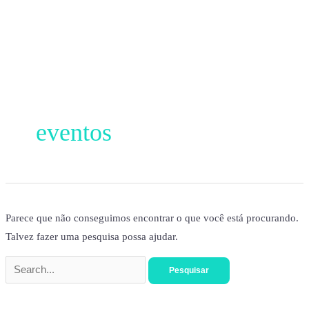
Ir
para
o
conteúdo
Pesquisar
por:
eventos
Parece que não conseguimos encontrar o que você está procurando.
Talvez fazer uma pesquisa possa ajudar.