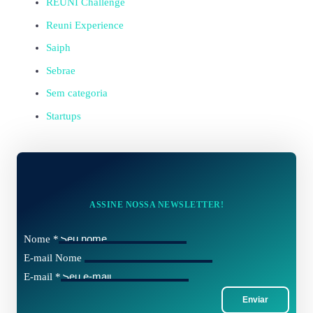
REUNI Challenge
Reuni Experience
Saiph
Sebrae
Sem categoria
Startups
ASSINE NOSSA NEWSLETTER!
Nome
*
E-mail Nome
E-mail
*
Enviar