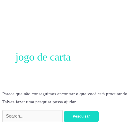
Ir
para
o
conteúdo
Pesquisar
por:
jogo de carta
Parece que não conseguimos encontrar o que você está procurando.
Talvez fazer uma pesquisa possa ajudar.