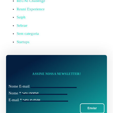
REUNI Challenge
Reuni Experience
Saiph
Sebrae
Sem categoria
Startups
ASSINE NOSSA NEWSLETTER!
Nome E-mail
Nome
*
E-mail
*
Enviar