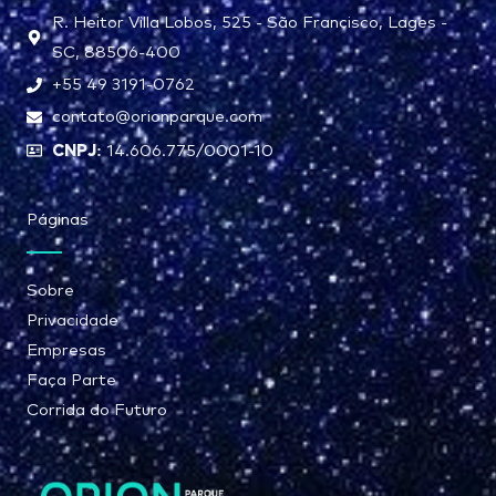
R. Heitor Villa Lobos, 525 - São Francisco, Lages -
SC, 88506-400
+55 49 3191-0762
contato@orionparque.com
CNPJ:
14.606.775/0001-10
Páginas
Sobre
Privacidade
Empresas
Faça Parte
Corrida do Futuro