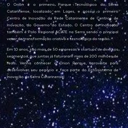
O Orion é o primeiro Parque Tecnológico da Serra
Catarinense, localizado em Lages, e possui o primeiro
Centro de Inovação da Rede Catarinense de Centros de
Inovação, do Governo do Estado. O Centro de Inovação
também é Polo Regional ACATE na Serra sendo o principal
vetor de transformação criativa e tecnológica da região.
Em 10 anos, são mais de 50 empresas e startups de diversos
segmentos, que juntas já faturaram mais de 200 milhões de
reais. Venha conhecer o Orion Parque, aproveite para
desenvolver seu negócio e faça parte do Ecossistema de
Inovação da Serra Catarinense!