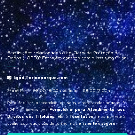
Requisições relacionadas à Lei Geral de Proteção de
Dados (LGPD)? Entre em contato com o Instituto Orion:
lgpd@orionparque.com
2° a 6° feira – 08:00-18:00h sábados – 08:00-12:00h
Para facilitar o exercício de seus direitos relacionados à
Formulário para Atendimento aos
LGPD, criamos um
Direitos dos Titulares
facultativo
. Ele é
, mas permitirá
eficiente
segura
avaliar sua requisição da forma mais
e
: