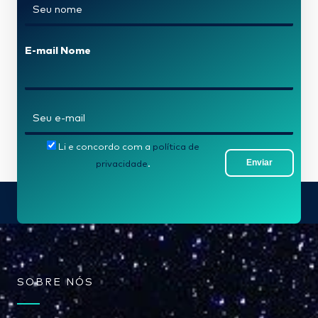
N
o
m
E-mail Nome
e
*
E
-
Li e concordo com a
política de
m
Enviar
privacidade
.
a
i
l
*
SOBRE NÓS