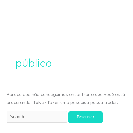
Ir
para
o
conteúdo
Pesquisar
por:
público
Parece que não conseguimos encontrar o que você está
procurando. Talvez fazer uma pesquisa possa ajudar.