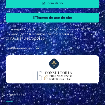
Formulário
Termos de uso do site
Encarregado pelo Tratamento de Dados Pessoais (DPO):
Lis Consultoria & Treinamento Empresarial
CNPJ: 18.571.987/0001-60
lgpd@orionparque.com
Informações