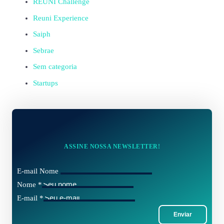
REUNI Challenge
Reuni Experience
Saiph
Sebrae
Sem categoria
Startups
ASSINE NOSSA NEWSLETTER!
E-mail Nome
Nome
*
E-mail
*
Enviar