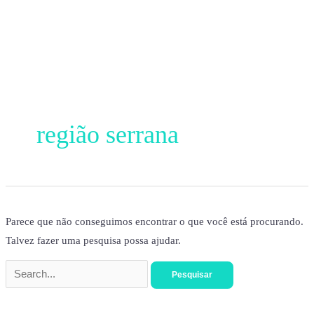
Ir
para
o
conteúdo
Pesquisar
por:
região serrana
Parece que não conseguimos encontrar o que você está procurando.
Talvez fazer uma pesquisa possa ajudar.