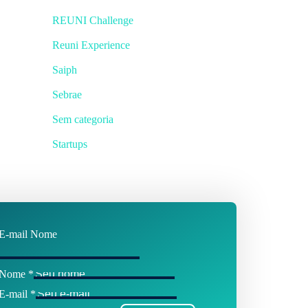
REUNI Challenge
Reuni Experience
Saiph
Sebrae
Sem categoria
Startups
E-mail Nome
Nome
*
E-mail
*