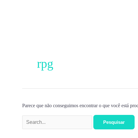
Ir
para
o
conteúdo
Pesquisar
por:
rpg
Parece que não conseguimos encontrar o que você está proc