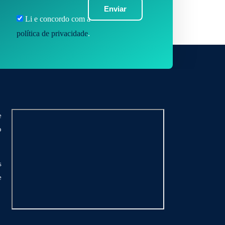
Enviar
Li e concordo com a
política de privacidade
.
e
o
s
e