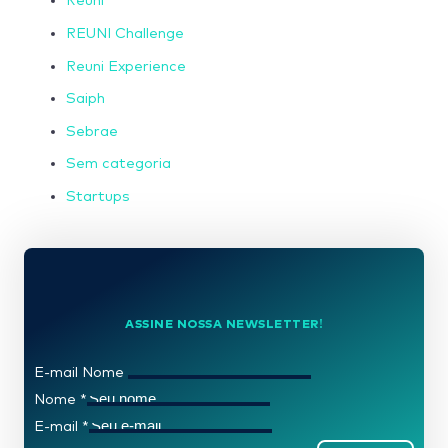
Reuni
REUNI Challenge
Reuni Experience
Saiph
Sebrae
Sem categoria
Startups
ASSINE NOSSA NEWSLETTER!
E-mail Nome
Nome
*
E-mail
*