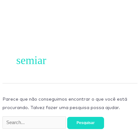
Ir
para
o
conteúdo
Pesquisar
por:
semiar
Parece que não conseguimos encontrar o que você está
procurando. Talvez fazer uma pesquisa possa ajudar.