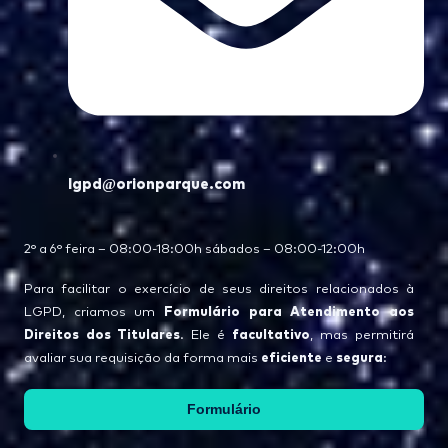
lgpd@orionparque.com
2° a 6° feira – 08:00-18:00h sábados – 08:00-12:00h
Para facilitar o exercício de seus direitos relacionados à
Formulário para Atendimento aos
LGPD, criamos um
Direitos dos Titulares
facultativo
. Ele é
, mas permitirá
eficiente
segura
avaliar sua requisição da forma mais
e
:
Formulário