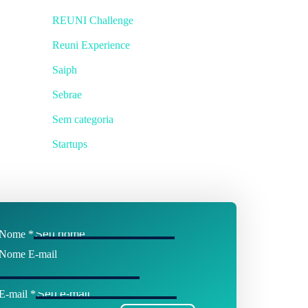
REUNI Challenge
Reuni Experience
Saiph
Sebrae
Sem categoria
Startups
Nome
*
Nome E-mail
E-mail
*