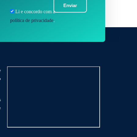
Enviar
Li e concordo com a
política de privacidade
.
e
o
s
e