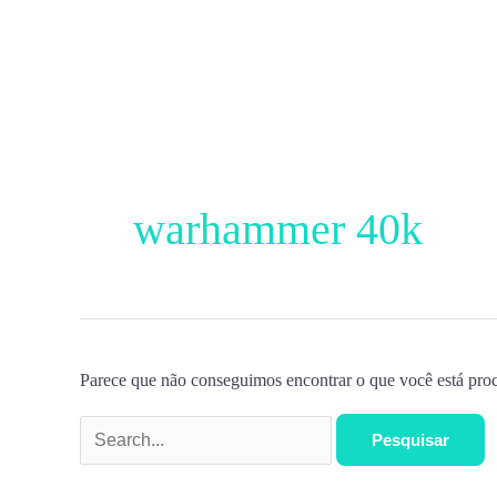
Ir
para
o
conteúdo
Pesquisar
por:
warhammer 40k
Parece que não conseguimos encontrar o que você está proc