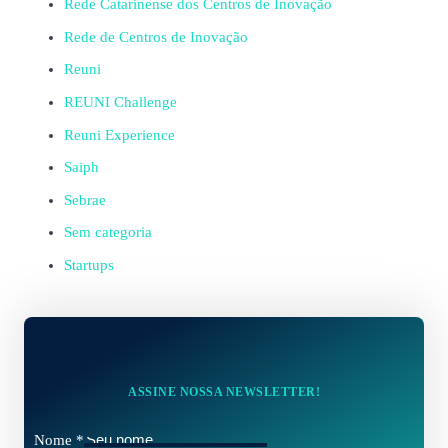
Rede Catarinense dos Centros de Inovação
Rede de Centros de Inovação
Reuni
REUNI Challenge
Reuni Experience
Saiph
Sebrae
Sem categoria
Startups
ASSINE NOSSA NEWSLETTER!
Nome
*