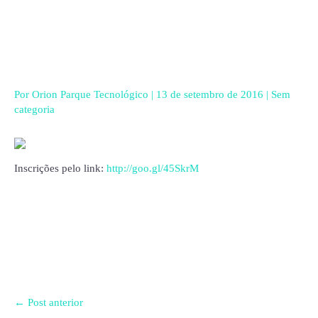
Ir
para
o
conteúdo
Por
Orion Parque Tecnológico
|
13 de setembro de 2016
|
Sem
categoria
Inscrições pelo link:
http://goo.gl/45SkrM
←
Post anterior