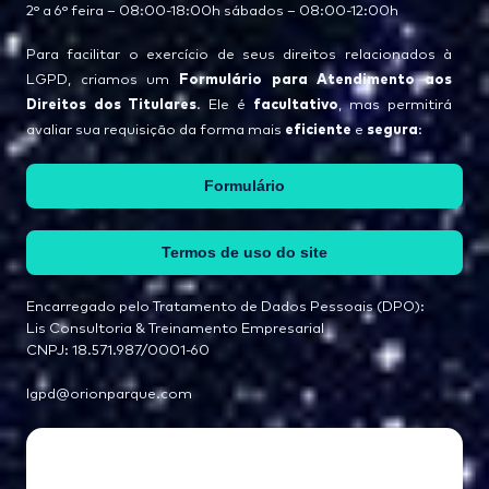
2° a 6° feira – 08:00-18:00h sábados – 08:00-12:00h
Para facilitar o exercício de seus direitos relacionados à
Formulário para Atendimento aos
LGPD, criamos um
Direitos dos Titulares
facultativo
. Ele é
, mas permitirá
eficiente
segura
avaliar sua requisição da forma mais
e
:
Formulário
Termos de uso do site
Encarregado pelo Tratamento de Dados Pessoais (DPO):
Lis Consultoria & Treinamento Empresarial
CNPJ: 18.571.987/0001-60
lgpd@orionparque.com