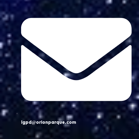
lgpd@orionparque.com