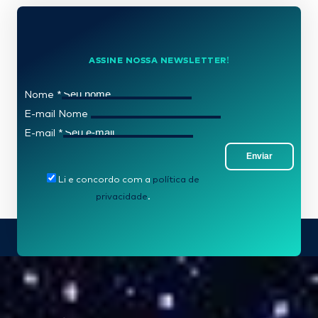
ASSINE NOSSA NEWSLETTER!
Nome
*
E-mail Nome
E-mail
*
Enviar
Li e concordo com a
política de
privacidade
.