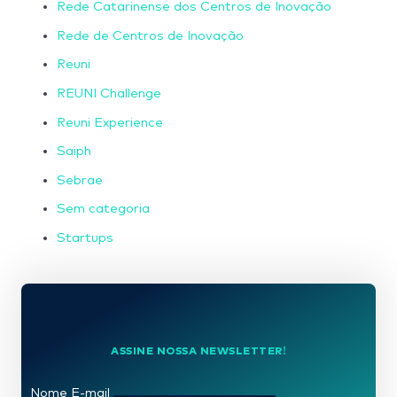
Rede Catarinense dos Centros de Inovação
Rede de Centros de Inovação
Reuni
REUNI Challenge
Reuni Experience
Saiph
Sebrae
Sem categoria
Startups
ASSINE NOSSA NEWSLETTER!
Nome E-mail