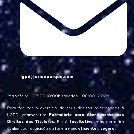
lgpd@orionparque.com
2° a 6° feira – 08:00-18:00h sábados – 08:00-12:00h
Para facilitar o exercício de seus direitos relacionados à
Formulário para Atendimento aos
LGPD, criamos um
Direitos dos Titulares
facultativo
. Ele é
, mas permitirá
eficiente
segura
avaliar sua requisição da forma mais
e
: