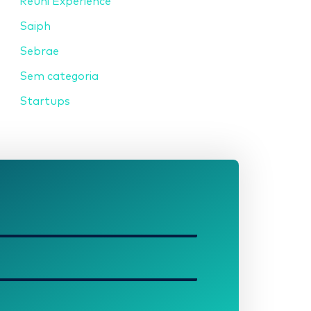
Reuni Experience
Saiph
Sebrae
Sem categoria
Startups