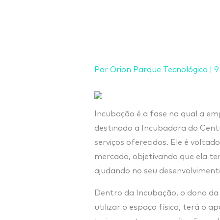
Ir
para
o
conteúdo
Por
Orion Parque Tecnológico
|
9
Incubação é a fase na qual a emp
destinado a Incubadora do Centro
serviços oferecidos. Ele é volt
mercado, objetivando que ela ten
ajudando no seu desenvolviment
Dentro da Incubação, o dono d
utilizar o espaço físico, terá o a