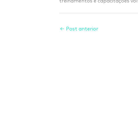
treinamentos e capacitações vo
←
Post anterior