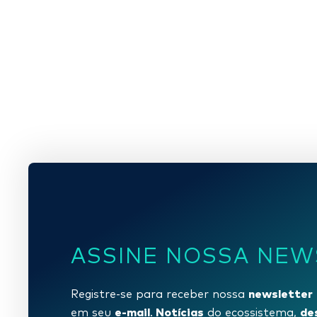
ASSINE NOSSA NEW
newsletter
Registre-se para receber nossa
e-mail
Notícias
de
em seu
.
do ecossistema,