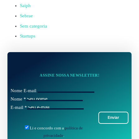
Saiph
Sebrae
Sem categoria
Startups
ASSINE NOSSA NEWSLETTER!
Nome E-mail
Nome
*
E-mail
*
Enviar
Li e concordo com a
política de
privacidade
.