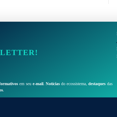
SLETTER!
formativos
em seu
e-mail
.
Notícias
do ecossistema,
destaques
das
os
.