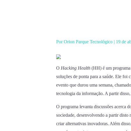
Ir
para
o
conteúdo
Por
Orion Parque Tecnológico
|
19 de a
O
Hacking Health
(HH) é um programa se
soluções de ponta para a saúde. Ele foi
evento que durou uma semana, chamad
tecnologia da informação. A partir disso
O programa levanta discussões acerca d
sociedade, desenvolvendo a partir disto 
criar alternativas inovadoras. Além diss