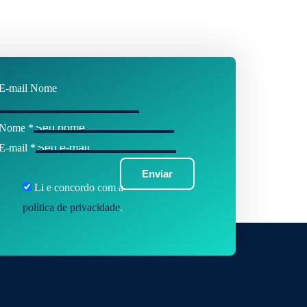
E-mail Nome
Nome
*
E-mail
*
Enviar
Li e concordo com a
política de privacidade
.