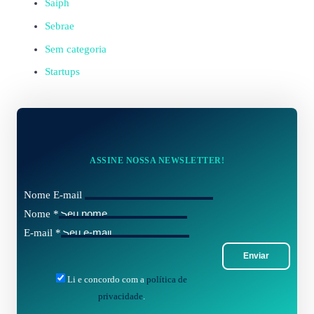
Saiph
Sebrae
Sem categoria
Startups
ASSINE NOSSA NEWSLETTER!
Nome E-mail
Nome
*
E-mail
*
Enviar
Li e concordo com a
política de
privacidade
.