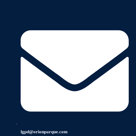
lgpd@orionparque.com