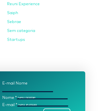
Reuni Experience
Saiph
Sebrae
Sem categoria
Startups
E-mail Nome
Nome
*
E-mail
*