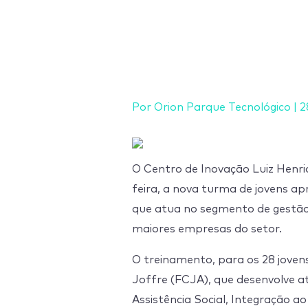
Ir
para
o
conteúdo
Por
Orion Parque Tecnológico
|
2
O Centro de Inovação Luiz Henriq
feira, a nova turma de jovens a
que atua no segmento de gestão
maiores empresas do setor.
O treinamento, para os 28 jovens
Joffre (FCJA), que desenvolve at
Assistência Social, Integração a