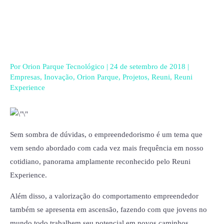
Ir
para
o
conteúdo
Por
Orion Parque Tecnológico
|
24 de setembro de 2018
|
Empresas
,
Inovação
,
Orion Parque
,
Projetos
,
Reuni
,
Reuni
Experience
Sem sombra de dúvidas, o empreendedorismo é um tema que
vem sendo abordado com cada vez mais frequência em nosso
cotidiano, panorama amplamente reconhecido pelo Reuni
Experience.
Além disso, a valorização do comportamento empreendedor
também se apresenta em ascensão, fazendo com que jovens no
mundo todo trabalhem seu potencial em novos caminhos.