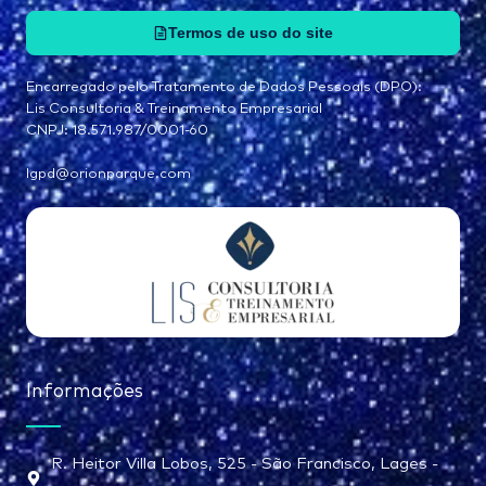
Termos de uso do site
Encarregado pelo Tratamento de Dados Pessoais (DPO):
Lis Consultoria & Treinamento Empresarial
CNPJ: 18.571.987/0001-60
lgpd@orionparque.com
Informações
R. Heitor Villa Lobos, 525 - São Francisco, Lages -