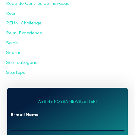
Rede de Centros de Inovação
Reuni
REUNI Challenge
Reuni Experience
Saiph
Sebrae
Sem categoria
Startups
ASSINE NOSSA NEWSLETTER!
E-mail Nome