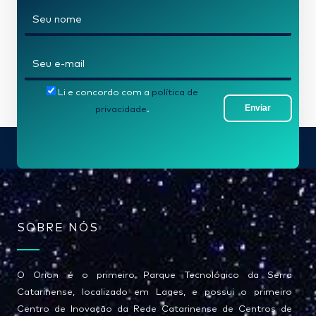
N
o
m
E
e
-
*
Li e concordo com a
política de
m
Enviar
privacidade
.
a
i
l
*
SOBRE NÓS
O Orion é o primeiro Parque Tecnológico da Serra
Catarinense, localizado em Lages, e possui o primeiro
Centro de Inovação da Rede Catarinense de Centros de