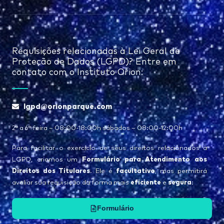
Requisições relacionadas à Lei Geral de
Proteção de Dados (LGPD)? Entre em
contato com o Instituto Orion:
lgpd@orionparque.com
2° a 6° feira – 08:00-18:00h sábados – 08:00-12:00h
Para facilitar o exercício de seus direitos relacionados à
Formulário para Atendimento aos
LGPD, criamos um
Direitos dos Titulares
facultativo
. Ele é
, mas permitirá
eficiente
segura
avaliar sua requisição da forma mais
e
:
Formulário