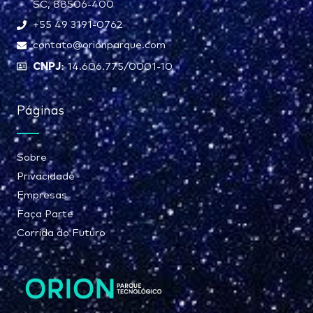
SC, 88506-400
+55 49 3191-0762
contato@orionparque.com
CNPJ:
14.606.775/0001-10
Páginas
Sobre
Privacidade
Empresas
Faça Parte
Corrida do Futuro