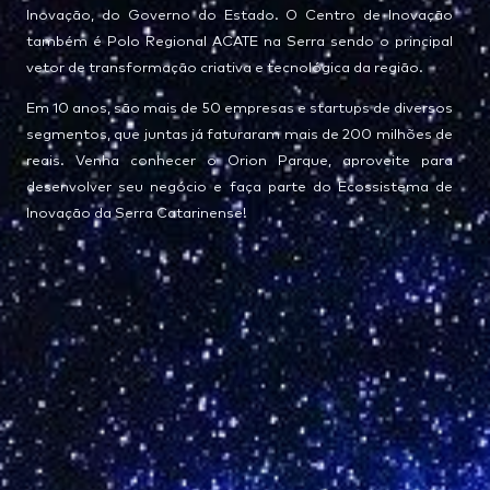
Inovação, do Governo do Estado. O Centro de Inovação
também é Polo Regional ACATE na Serra sendo o principal
vetor de transformação criativa e tecnológica da região.
Em 10 anos, são mais de 50 empresas e startups de diversos
segmentos, que juntas já faturaram mais de 200 milhões de
reais. Venha conhecer o Orion Parque, aproveite para
desenvolver seu negócio e faça parte do Ecossistema de
Inovação da Serra Catarinense!