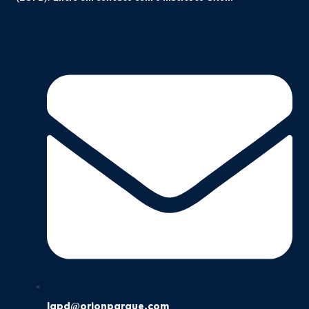
lgpd@orionparque.com