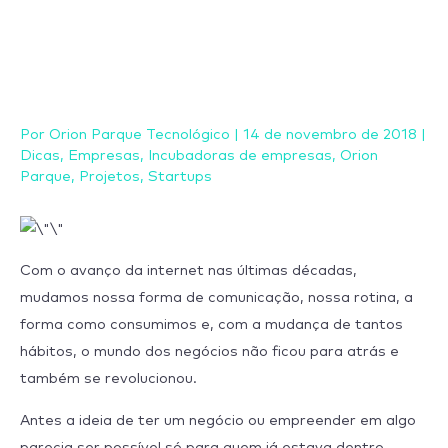
Ir
para
o
conteúdo
Por
Orion Parque Tecnológico
|
14 de novembro de 2018
|
Dicas
,
Empresas
,
Incubadoras de empresas
,
Orion
Parque
,
Projetos
,
Startups
Com o avanço da internet nas últimas décadas,
mudamos nossa forma de comunicação, nossa rotina, a
forma como consumimos e, com a mudança de tantos
hábitos, o mundo dos negócios não ficou para atrás e
também se revolucionou.
Antes a ideia de ter um negócio ou empreender em algo
parecia ser possível só para quem já estava dentro