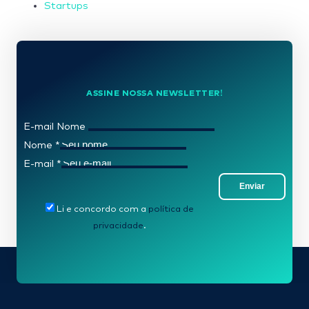
Startups
ASSINE NOSSA NEWSLETTER!
E-mail Nome
Nome
*
E-mail
*
Enviar
Li e concordo com a
política de
privacidade
.