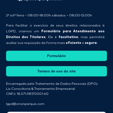
2° a 6° feira – 08:00-18:00h sábados – 08:00-12:00h
Para facilitar o exercício de seus direitos relacionados à
Formulário para Atendimento aos
LGPD, criamos um
Direitos dos Titulares
facultativo
. Ele é
, mas permitirá
eficiente
segura
avaliar sua requisição da forma mais
e
:
Formulário
Termos de uso do site
Encarregado pelo Tratamento de Dados Pessoais (DPO):
Lis Consultoria & Treinamento Empresarial
CNPJ: 18.571.987/0001-60
lgpd@orionparque.com