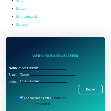
Saiph
Sebrae
Sem categoria
Startups
ASSINE NOSSA NEWSLETTER!
Nome
*
E-mail Nome
E-mail
*
Enviar
Li e concordo com a
política de
privacidade
.