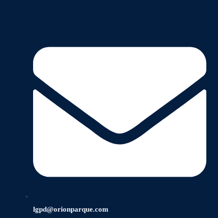
lgpd@orionparque.com