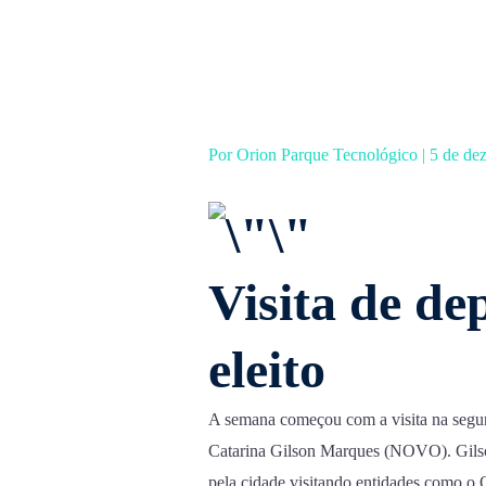
Ir
para
o
conteúdo
Por
Orion Parque Tecnológico
|
5 de de
Visita de de
eleito
A semana começou com a visita na segund
Catarina Gilson Marques (NOVO). Gils
pela cidade visitando entidades como 