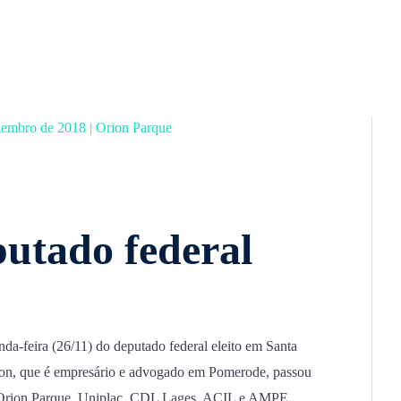
zembro de 2018
|
Orion Parque
putado federal
a-feira (26/11) do deputado federal eleito em Santa
on, que é empresário e advogado em Pomerode, passou
o Orion Parque, Uniplac, CDL Lages, ACIL e AMPE.