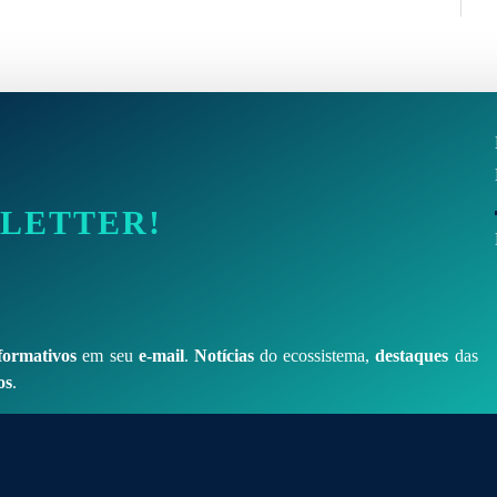
SLETTER!
formativos
em seu
e-mail
.
Notícias
do ecossistema,
destaques
das
os
.