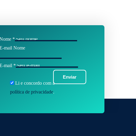
Nome
*
E-mail Nome
E-mail
*
Enviar
Li e concordo com a
política de privacidade
.