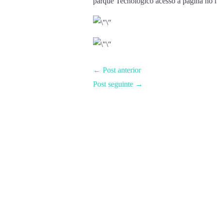
parque Tecnológico acesso a página no 
←
Post anterior
Post seguinte
→