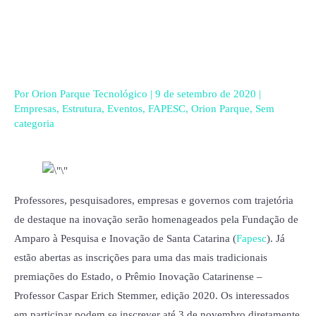
Ir
para
o
conteúdo
Por
Orion Parque Tecnológico
|
9 de setembro de 2020
|
Empresas
,
Estrutura
,
Eventos
,
FAPESC
,
Orion Parque
,
Sem
categoria
Professores, pesquisadores, empresas e governos com trajetória
de destaque na inovação serão homenageados pela Fundação de
Amparo à Pesquisa e Inovação de Santa Catarina (
Fapesc
). Já
estão abertas as inscrições para uma das mais tradicionais
premiações do Estado, o Prêmio Inovação Catarinense –
Professor Caspar Erich Stemmer, edição 2020. Os interessados
em participar podem se inscrever até 3 de novembro diretamente