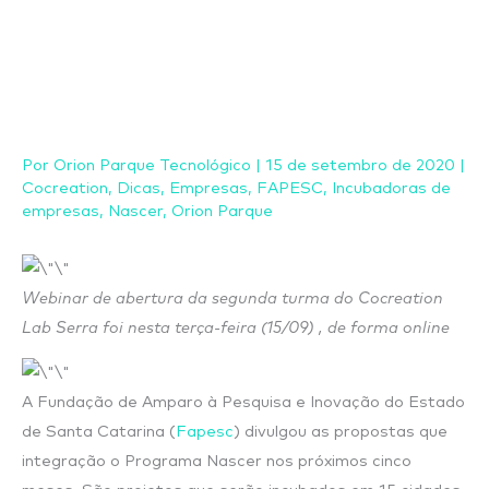
Ir
para
o
conteúdo
Por
Orion Parque Tecnológico
|
15 de setembro de 2020
|
Cocreation
,
Dicas
,
Empresas
,
FAPESC
,
Incubadoras de
empresas
,
Nascer
,
Orion Parque
Webinar de abertura da segunda turma do Cocreation
Lab Serra foi nesta terça-feira (15/09) , de forma online
A Fundação de Amparo à Pesquisa e Inovação do Estado
de Santa Catarina (
Fapesc
) divulgou as propostas que
integração o Programa Nascer nos próximos cinco