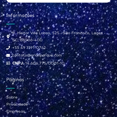
Informações
R. Heitor Villa Lobos, 525 - São Francisco, Lages -
SC, 88506-400
+55 49 3191-0762
contato@orionparque.com
CNPJ:
14.606.775/0001-10
Páginas
Sobre
Privacidade
Empresas