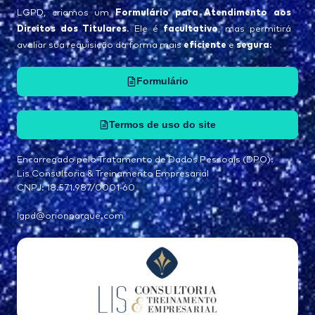
Formulário para Atendimento aos
LGPD, criamos um
Direitos dos Titulares
facultativo
. Ele é
, mas permitirá
eficiente
segura
avaliar sua requisição da forma mais
e
:
Formulário
Termos de uso do site
Encarregado pelo Tratamento de Dados Pessoais (DPO):
Lis Consultoria & Treinamento Empresarial
CNPJ: 18.571.987/0001-60
lgpd@orionparque.com