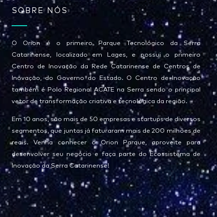
SOBRE NÓS
O Orion é o primeiro Parque Tecnológico da Serra
Catarinense, localizado em Lages, e possui o primeiro
Centro de Inovação da Rede Catarinense de Centros de
Inovação, do Governo do Estado. O Centro de Inovação
também é Polo Regional ACATE na Serra sendo o principal
vetor de transformação criativa e tecnológica da região.
Em 10 anos, são mais de 50 empresas e startups de diversos
segmentos, que juntas já faturaram mais de 200 milhões de
reais. Venha conhecer o Orion Parque, aproveite para
desenvolver seu negócio e faça parte do Ecossistema de
Inovação da Serra Catarinense!