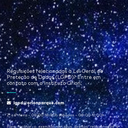
Requisições relacionadas à Lei Geral de
Proteção de Dados (LGPD)? Entre em
contato com o Instituto Orion:
lgpd@orionparque.com
2° a 6° feira – 08:00-18:00h sábados – 08:00-12:00h
Para facilitar o exercício de seus direitos relacionados à