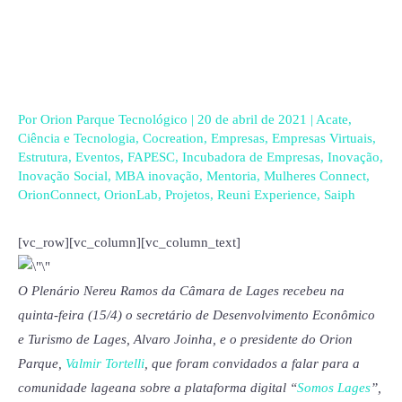
Ir
para
o
conteúdo
Por
Orion Parque Tecnológico
|
20 de abril de 2021
|
Acate
,
Ciência e Tecnologia
,
Cocreation
,
Empresas
,
Empresas Virtuais
,
Estrutura
,
Eventos
,
FAPESC
,
Incubadora de Empresas
,
Inovação
,
Inovação Social
,
MBA inovação
,
Mentoria
,
Mulheres Connect
,
OrionConnect
,
OrionLab
,
Projetos
,
Reuni Experience
,
Saiph
[vc_row][vc_column][vc_column_text]
O Plenário Nereu Ramos da Câmara de Lages recebeu na
quinta-feira (15/4) o secretário de Desenvolvimento Econômico
e Turismo de Lages, Alvaro Joinha, e o presidente do Orion
Parque,
Valmir Tortelli
, que foram convidados a falar para a
comunidade lageana sobre a plataforma digital “
Somos Lages
”,