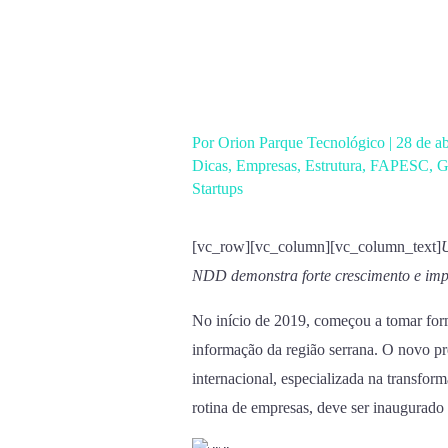
Ir
para
o
conteúdo
Por
Orion Parque Tecnológico
|
28 de a
Dicas
,
Empresas
,
Estrutura
,
FAPESC
,
G
Startups
[vc_row][vc_column][vc_column_text]
U
NDD demonstra forte crescimento e imp
No início de 2019, começou a tomar form
informação da região serrana. O novo p
internacional, especializada na transfor
rotina de empresas, deve ser inaugurado 