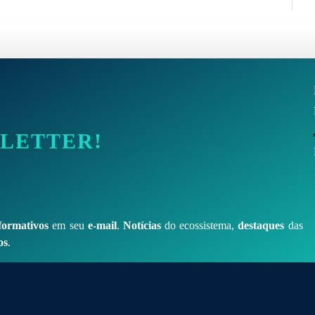
SLETTER!
formativos
em seu
e-mail
.
Notícias
do ecossistema,
destaques
das
os
.