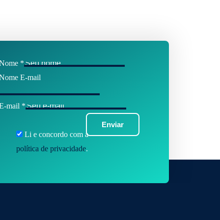
Nome
*
Nome E-mail
E-mail
*
Enviar
Li e concordo com a
política de privacidade
.