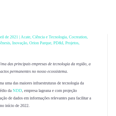
bril de 2021
|
Acate
,
Ciência e Tecnologia
,
Cocreation
,
ênesis
,
Inovação
,
Orion Parque
,
PD&I
,
Projetos
,
ma das principais empresas de tecnologia da região, a
actos permanentes no nosso ecossistema.
a uma das maiores infraestruturas de tecnologia da
rédio da
NDD
, empresa lageana e com projeção
mação de dados em informações relevantes para facilitar a
no início de 2022.