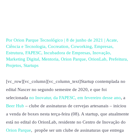
Ir
para
o
conteúdo
Por
Orion Parque Tecnológico
|
8 de junho de 2021
|
Acate
,
Ciência e Tecnologia
,
Cocreation
,
Coworking
,
Empresas
,
Estrutura
,
FAPESC
,
Incubadora de Empresas
,
Inovação
,
Marketing Digital
,
Mentoria
,
Orion Parque
,
OrionLab
,
Prefeitura
,
Projetos
,
Startups
[vc_row][vc_column][vc_column_text]
Startup contemplada no
edital Nascer no segundo semestre de 2020, e que foi
selecionada
no Inovatur, da FAPESC, em fevereiro desse ano
, a
Beer Hub
– clube de assinaturas de cervejas artesanais – iniciou
a venda de boxes nesta terça-feira (08). A startup, que atualmente
está no edital do OrionLab, residente no Centro de Inovação do
Orion Parque
, propõe ser um clube de assinaturas que entrega