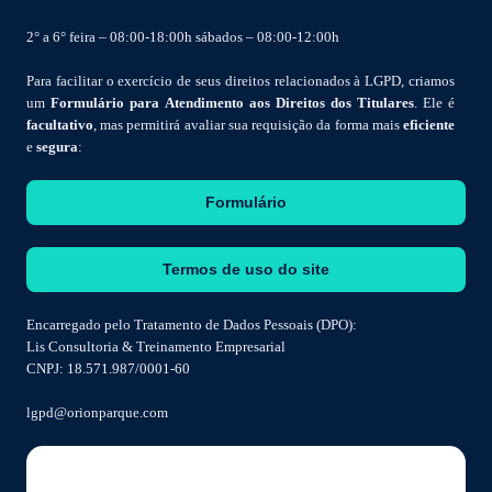
2° a 6° feira – 08:00-18:00h sábados – 08:00-12:00h
Para facilitar o exercício de seus direitos relacionados à LGPD, criamos
um
Formulário para Atendimento aos Direitos dos Titulares
. Ele é
facultativo
, mas permitirá avaliar sua requisição da forma mais
eficiente
e
segura
:
Formulário
Termos de uso do site
Encarregado pelo Tratamento de Dados Pessoais (DPO):
Lis Consultoria & Treinamento Empresarial
CNPJ: 18.571.987/0001-60
lgpd@orionparque.com