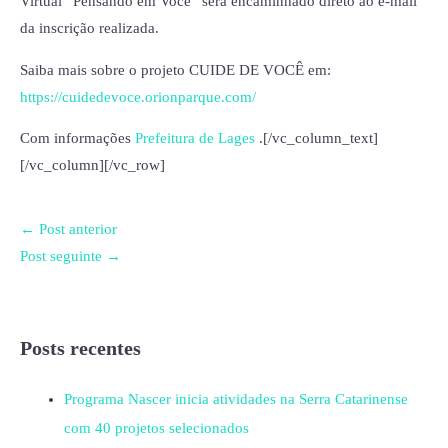
Virtual “Pensando em Você” será encaminhado direto ao e-mail
da inscrição realizada.
Saiba mais sobre o projeto CUIDE DE VOCÊ em:
https://cuidedevoce.orionparque.com/
Com informações
Prefeitura de Lages
.[/vc_column_text]
[/vc_column][/vc_row]
←
Post anterior
Post seguinte
→
Posts recentes
Programa Nascer inicia atividades na Serra Catarinense
com 40 projetos selecionados