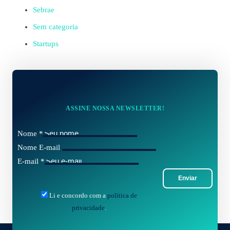
Sebrae
Sem categoria
Startups
ASSINE NOSSA NEWSLETTER!
Nome
*
Nome E-mail
E-mail
*
Enviar
Li e concordo com a
política de
privacidade
.