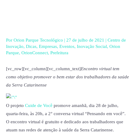
Ir
para
o
conteúdo
Por
Orion Parque Tecnológico
|
27 de julho de 2021
|
Centro de
Inovação
,
Dicas
,
Empresas
,
Eventos
,
Inovação Social
,
Orion
Parque
,
OrionConnect
,
Prefeitura
[vc_row][vc_column][vc_column_text]
Encontro virtual tem
como objetivo promover o bem estar dos trabalhadores da saúde
da Serra Catarinense
O projeto
Cuide de Você
promove amanhã, dia 28 de julho,
quarta-feira, às 20h, a 2° conversa virtual “Pensando em você”.
O encontro virtual é gratuito e dedicado aos trabalhadores que
atuam nas redes de atenção à saúde da Serra Catarinense.