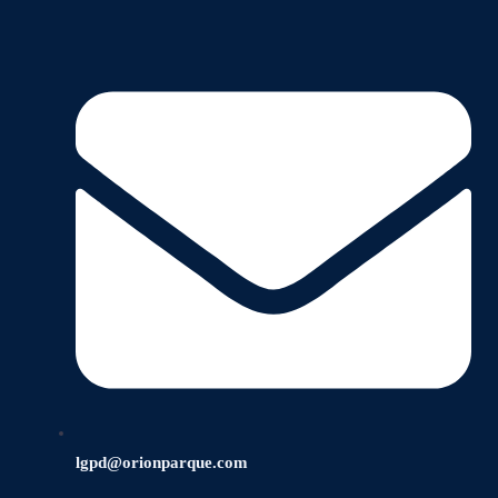
lgpd@orionparque.com