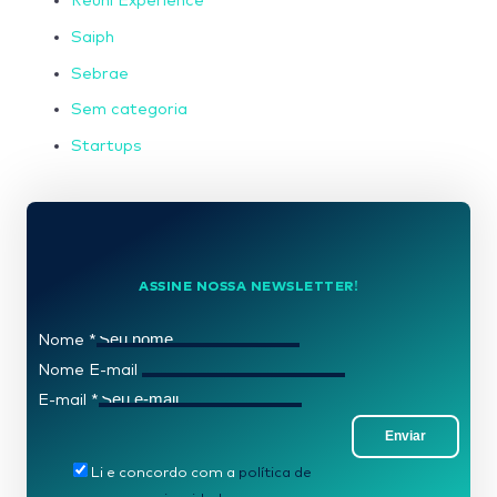
Reuni Experience
Saiph
Sebrae
Sem categoria
Startups
ASSINE NOSSA NEWSLETTER!
Nome
*
Nome E-mail
E-mail
*
Enviar
Li e concordo com a
política de