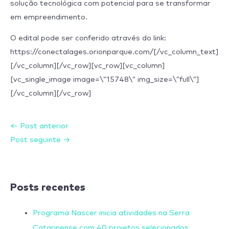
solução tecnológica com potencial para se transformar
em empreendimento.
O edital pode ser conferido através do link:
https://conectalages.orionparque.com/[/vc_column_text]
[/vc_column][/vc_row][vc_row][vc_column]
[vc_single_image image=\”15748\” img_size=\”full\”]
[/vc_column][/vc_row]
←
Post anterior
Post seguinte
→
Posts recentes
Programa Nascer inicia atividades na Serra
Catarinense com 40 projetos selecionados