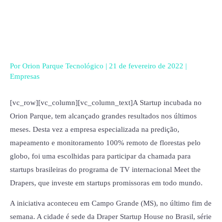
Ir
para
o
conteúdo
Por
Orion Parque Tecnológico
|
21 de fevereiro de 2022
|
Empresas
[vc_row][vc_column][vc_column_text]A Startup incubada no
Orion Parque, tem alcançado grandes resultados nos últimos
meses. Desta vez a empresa especializada na predição,
mapeamento e monitoramento 100% remoto de florestas pelo
globo, foi uma escolhidas para participar da chamada para
startups brasileiras do programa de TV internacional Meet the
Drapers, que investe em startups promissoras em todo mundo.
A iniciativa aconteceu em Campo Grande (MS), no último fim de
semana. A cidade é sede da Draper Startup House no Brasil, série