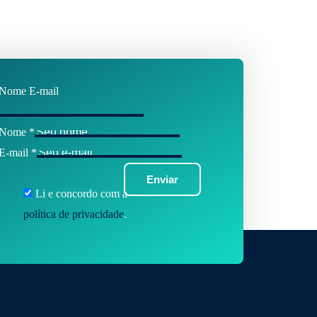
Nome E-mail
Nome
*
E-mail
*
Enviar
Li e concordo com a
política de privacidade
.