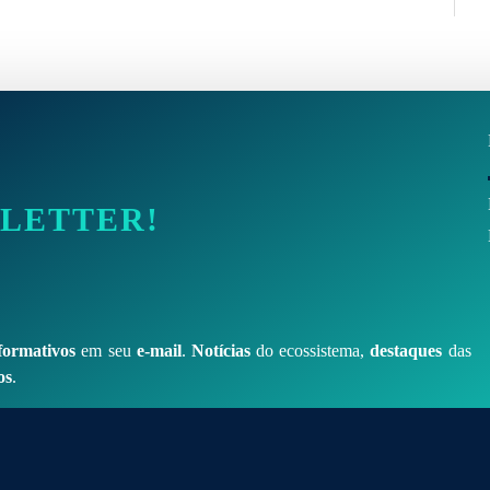
SLETTER!
formativos
em seu
e-mail
.
Notícias
do ecossistema,
destaques
das
os
.