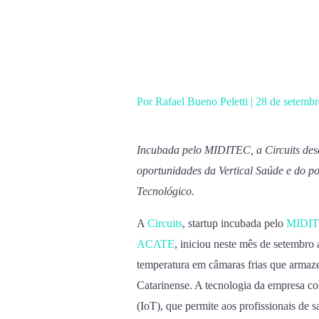
Ir
para
o
conteúdo
Por
Rafael Bueno Peletti
|
28 de setemb
Incubada pelo MIDITEC, a Circuits dese
oportunidades da Vertical Saúde e do p
Tecnológico.
A
Circuits
, startup incubada pelo
MIDI
ACATE
, iniciou neste mês de setembro
temperatura em câmaras frias que armaz
Catarinense. A tecnologia da empresa c
(IoT), que permite aos profissionais de