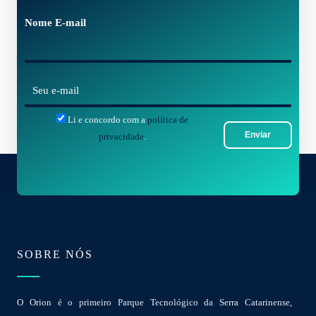
m
Nome E-mail
e
*
E
-
Li e concordo com a
política de
m
Enviar
privacidade
.
a
i
l
*
SOBRE NÓS
O Orion é o primeiro Parque Tecnológico da Serra Catarinense,