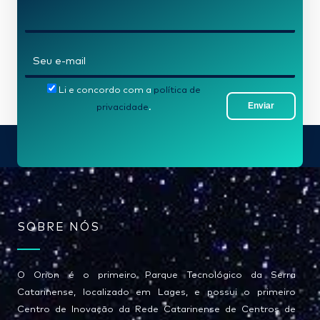
e
*
E
-
Li e concordo com a
política de
m
Enviar
privacidade
.
a
i
l
*
SOBRE NÓS
O Orion é o primeiro Parque Tecnológico da Serra
Catarinense, localizado em Lages, e possui o primeiro
Centro de Inovação da Rede Catarinense de Centros de