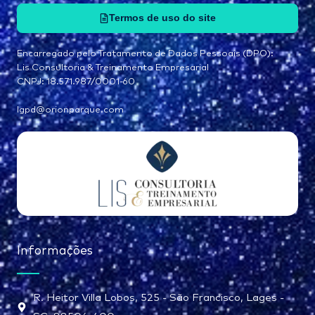
Termos de uso do site
Encarregado pelo Tratamento de Dados Pessoais (DPO):
Lis Consultoria & Treinamento Empresarial
CNPJ: 18.571.987/0001-60
lgpd@orionparque.com
Informações
R. Heitor Villa Lobos, 525 - São Francisco, Lages -