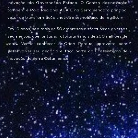
Inovação, do Governo do Estado. O Centro de Inovação
também é Polo Regional ACATE na Serra sendo o principal
vetor de transformação criativa e tecnológica da região.
Em 10 anos, são mais de 50 empresas e startups de diversos
segmentos, que juntas já faturaram mais de 200 milhões de
reais. Venha conhecer o Orion Parque, aproveite para
desenvolver seu negócio e faça parte do Ecossistema de
Inovação da Serra Catarinense!