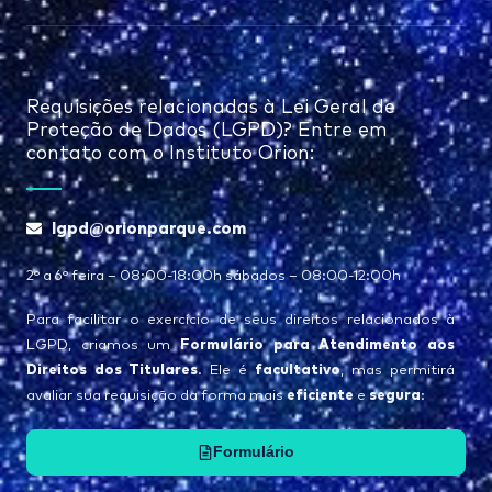
Requisições relacionadas à Lei Geral de
Proteção de Dados (LGPD)? Entre em
contato com o Instituto Orion:
lgpd@orionparque.com
2° a 6° feira – 08:00-18:00h sábados – 08:00-12:00h
Para facilitar o exercício de seus direitos relacionados à
Formulário para Atendimento aos
LGPD, criamos um
Direitos dos Titulares
facultativo
. Ele é
, mas permitirá
eficiente
segura
avaliar sua requisição da forma mais
e
:
Formulário