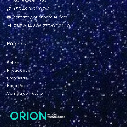
SC, 88506-400
+55 49 3191-0762
contato@orionparque.com
CNPJ:
14.606.775/0001-10
Páginas
Sobre
Privacidade
Empresas
Faça Parte
Corrida do Futuro