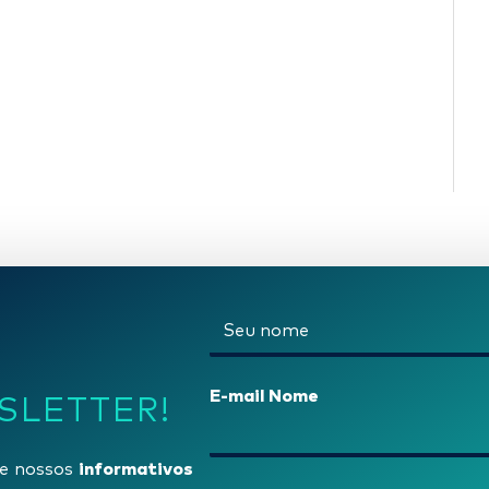
N
o
m
E-mail Nome
SLETTER!
e
*
informativos
e nossos