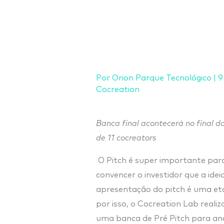
Ir
para
o
conteúdo
Por
Orion Parque Tecnológico
|
9
Cocreation
Banca final acontecerá no final d
de 11 cocreators
O Pitch é super importante para
convencer o investidor que a ideia
apresentação do pitch é uma eta
por isso, o Cocreation Lab realiz
uma banca de Pré Pitch para anali