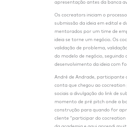
apresentação antes da banca av
Os cocreators iniciam o process
submissão da ideia em edital e 
mentorados por um time de emp
ideia se torne um negócio. Os c
validação de problema, validaçã
do modelo de negócio, seguindo 
desenvolvimento da ideia com f
André de Andrade, participante 
conta que chegou ao cocreation 
sociais a divulgação do link de s
momento de pré pitch onde a ba
construção para quando for apr
cliente “participar do cocreatio
da academia e aqui aprendi muit