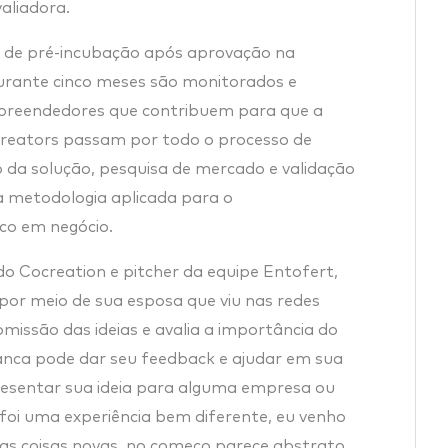
aliadora.
o de pré-incubação após aprovação na
durante cinco meses são monitorados e
reendedores que contribuem para que a
ocreators passam por todo o processo de
o da solução, pesquisa de mercado e validação
a metodologia aplicada para o
oco em negócio.
do Cocreation e pitcher da equipe Entofert,
por meio de sua esposa que viu nas redes
ubmissão das ideias e avalia a importância do
nca pode dar seu feedback e ajudar em sua
esentar sua ideia para alguma empresa ou
n foi uma experiência bem diferente, eu venho
as coisas novas, no começo parece abstrato