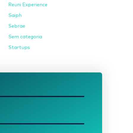
Reuni Experience
Saiph
Sebrae
Sem categoria
Startups