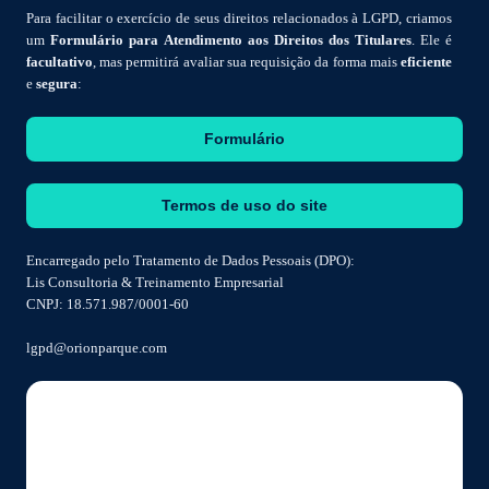
Para facilitar o exercício de seus direitos relacionados à LGPD, criamos
um
Formulário para Atendimento aos Direitos dos Titulares
. Ele é
facultativo
, mas permitirá avaliar sua requisição da forma mais
eficiente
e
segura
:
Formulário
Termos de uso do site
Encarregado pelo Tratamento de Dados Pessoais (DPO):
Lis Consultoria & Treinamento Empresarial
CNPJ: 18.571.987/0001-60
lgpd@orionparque.com