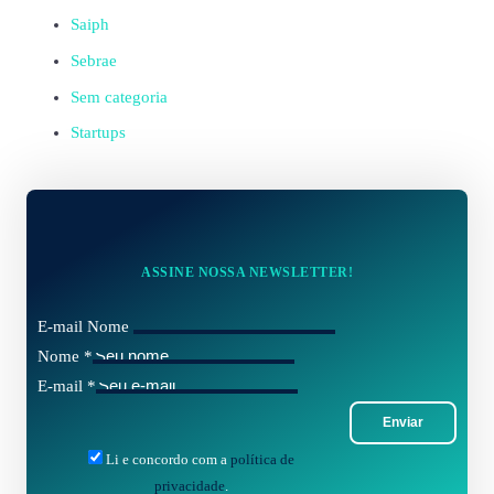
Saiph
Sebrae
Sem categoria
Startups
ASSINE NOSSA NEWSLETTER!
E-mail Nome
Nome
*
E-mail
*
Enviar
Li e concordo com a
política de
privacidade
.