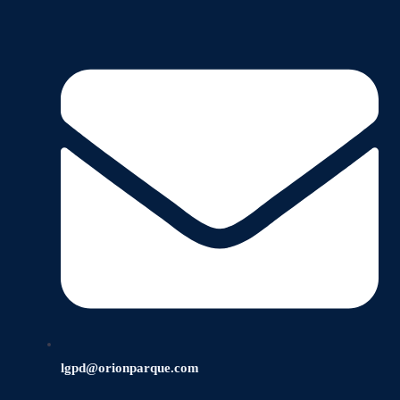
lgpd@orionparque.com