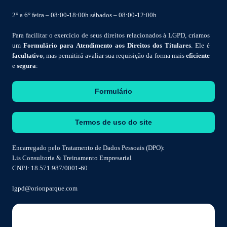
2° a 6° feira – 08:00-18:00h sábados – 08:00-12:00h
Para facilitar o exercício de seus direitos relacionados à LGPD, criamos
um
Formulário para Atendimento aos Direitos dos Titulares
. Ele é
facultativo
, mas permitirá avaliar sua requisição da forma mais
eficiente
e
segura
:
Formulário
Termos de uso do site
Encarregado pelo Tratamento de Dados Pessoais (DPO):
Lis Consultoria & Treinamento Empresarial
CNPJ: 18.571.987/0001-60
lgpd@orionparque.com