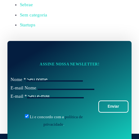
Sebrae
Sem categoria
Startups
ASSINE NOSSA NEWSLETTER!
Nome
*
E-mail Nome
E-mail
*
Enviar
Li e concordo com a
política de
privacidade
.