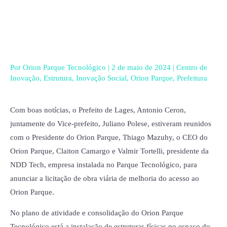
Ir
para
o
conteúdo
Por
Orion Parque Tecnológico
|
2 de maio de 2024
|
Centro de
Inovação
,
Estrutura
,
Inovação Social
,
Orion Parque
,
Prefeitura
Com boas notícias, o Prefeito de Lages, Antonio Ceron,
juntamente do Vice-prefeito, Juliano Polese, estiveram reunidos
com o Presidente do Orion Parque, Thiago Mazuhy, o CEO do
Orion Parque, Claiton Camargo e Valmir Tortelli, presidente da
NDD Tech, empresa instalada no Parque Tecnológico, para
anunciar a licitação de obra viária de melhoria do acesso ao
Orion Parque.
No plano de atividade e consolidação do Orion Parque
Tecnológico está a instalação de estruturas físicas no espaço do