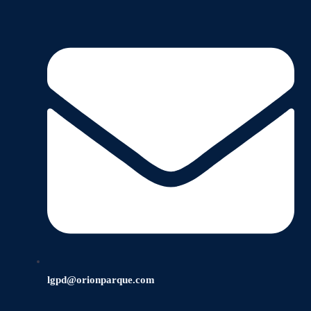
lgpd@orionparque.com