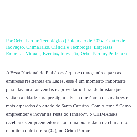
Ir
para
o
conteúdo
Por
Orion Parque Tecnológico
|
2 de maio de 2024
|
Centro de
Inovação
,
ChimaTalks
,
Ciência e Tecnologia
,
Empresas
,
Empresas Virtuais
,
Eventos
,
Inovação
,
Orion Parque
,
Prefeitura
A Festa Nacional do Pinhão está quase começando e para as
empresas residentes em Lages, esse é um momento importante
para alavancar as vendas e aproveitar o fluxo de turistas que
visitam a cidade para prestigiar a Festa que é uma das maiores e
mais esperadas do estado de Santa Catarina. Com o tema “ Como
empreender e inovar na Festa do Pinhão?”, o CHIMAtalks
recebeu os empreendedores com uma boa rodada de chimarrão,
na última quinta-feira (02), no Orion Parque.