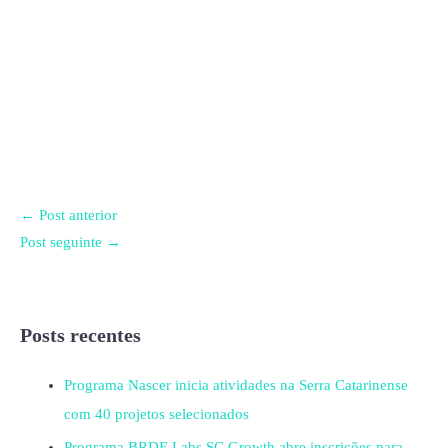
←
Post anterior
Post seguinte
→
Posts recentes
Programa Nascer inicia atividades na Serra Catarinense
com 40 projetos selecionados
Programa BRDE Labs SC Growth abre inscrições para