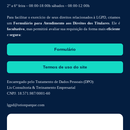
2° a 6° feira – 08:00-18:00h sábados – 08:00-12:00h
Para facilitar o exercício de seus direitos relacionados à LGPD, criamos
um
Formulário para Atendimento aos Direitos dos Titulares
. Ele é
facultativo
, mas permitirá avaliar sua requisição da forma mais
eficiente
e
segura
:
Formulário
Termos de uso do site
Encarregado pelo Tratamento de Dados Pessoais (DPO):
Lis Consultoria & Treinamento Empresarial
CNPJ: 18.571.987/0001-60
lgpd@orionparque.com