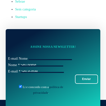
Sebrae
Sem categoria
Startups
ASSINE NOSSA NEWSLETTER!
E-mail Nome
Nome
*
E-mail
*
Enviar
Li e concordo com a
política de
privacidade
.