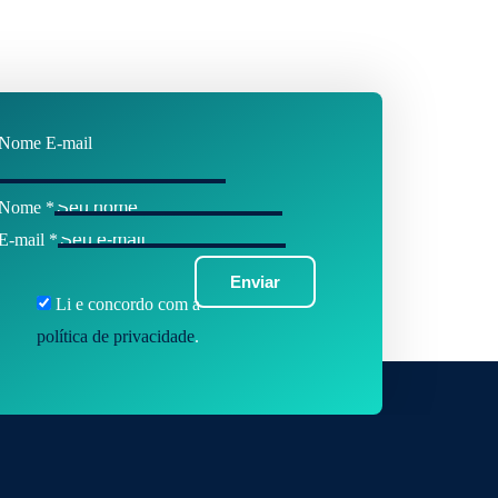
Nome E-mail
Nome
*
E-mail
*
Enviar
Li e concordo com a
política de privacidade
.