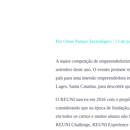
Ir
para
o
conteúdo
Por
Orion Parque Tecnológico
|
13 de j
A maior competição de empreendedorismo 
setembro deste ano. O evento promete reu
país para uma imersão empreendedora e
Lages, Santa Catarina, para descobrir q
O REUNI nasceu em 2016 com o propósit
considerando que na época de fundação,
em todos os cursos e muitos alunos nã
REUNI Challenge, REUNI Experience 