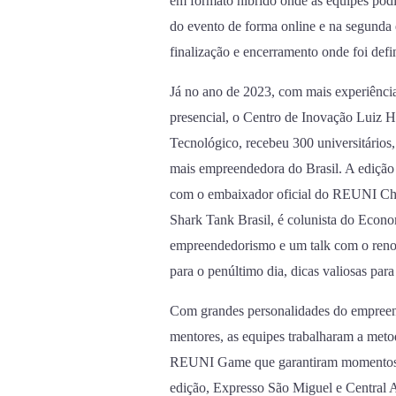
em formato híbrido onde as equipes podia
do evento de forma online e na segunda 
finalização e encerramento onde foi def
Já no ano de 2023, com mais experiência 
presencial, o Centro de Inovação Luiz H
Tecnológico, recebeu 300 universitários,
mais empreendedora do Brasil. A edição
com o embaixador oficial do REUNI Ch
Shark Tank Brasil, é colunista do Eco
empreendedorismo e um talk com o ren
para o penúltimo dia, dicas valiosas par
Com grandes personalidades do empree
mentores, as equipes trabalharam a meto
REUNI Game que garantiram momentos d
edição, Expresso São Miguel e Central Ai