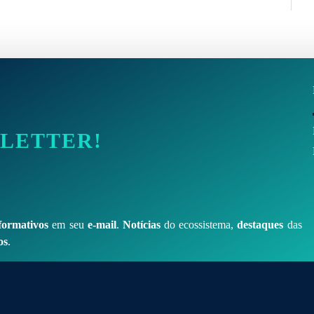
SLETTER!
formativos
em seu
e-mail
.
Notícias
do ecossistema,
destaques
das
os
.