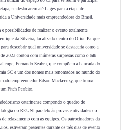
m utilizar do espaço do CI para se reunir e participar
etapa, se deslocarem até Lages para a etapa de
inida a Universidade mais empreendedora do Brasil.
e possibilidades de realizar o evento totalmente
enrique da Silveira, localizado dentro do Orion Parque
 para descobrir qual universidade se destacaria como a
 de 2023 contou com inúmeras surpresas como o talk
allenge, Fernando Seabra, que compõem a bancada do
nomia SC e um dos nomes mais renomados no mundo do
omado empreendedor Edson Mackeenzy, que trouxe
a um Pitch Perfeito.
ndedorismo catarinense compondo o quadro de
dologia do REUNI paralelo às provas e atividades do
e relaxamento com as equipes. Os patrocinadores da
los, estiveram presentes durante os três dias de evento