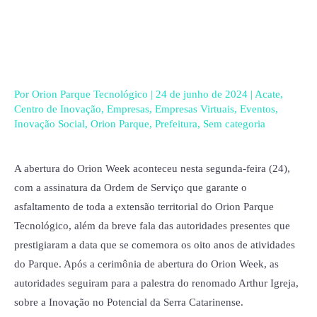
Ir
para
o
conteúdo
Por
Orion Parque Tecnológico
|
24 de junho de 2024
|
Acate
,
Centro de Inovação
,
Empresas
,
Empresas Virtuais
,
Eventos
,
Inovação Social
,
Orion Parque
,
Prefeitura
,
Sem categoria
A abertura do Orion Week aconteceu nesta segunda-feira (24),
com a assinatura da Ordem de Serviço que garante o
asfaltamento de toda a extensão territorial do Orion Parque
Tecnológico, além da breve fala das autoridades presentes que
prestigiaram a data que se comemora os oito anos de atividades
do Parque. Após a cerimônia de abertura do Orion Week, as
autoridades seguiram para a palestra do renomado Arthur Igreja,
sobre a Inovação no Potencial da Serra Catarinense.