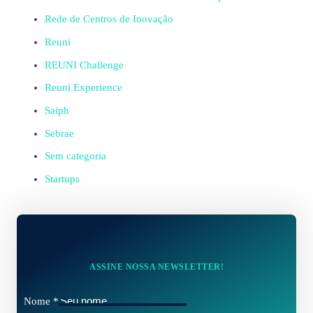
Rede de Centros de Inovação
Reuni
REUNI Challenge
Reuni Experience
Saiph
Sebrae
Sem categoria
Startups
ASSINE NOSSA NEWSLETTER!
Nome
*