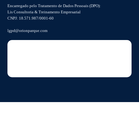
Encarregado pelo Tratamento de Dados Pessoais (DPO):
Lis Consultoria & Treinamento Empresarial
CNPJ: 18.571.987/0001-60
lgpd@orionparque.com