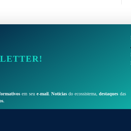
SLETTER!
formativos
em seu
e-mail
.
Notícias
do ecossistema,
destaques
das
os
.