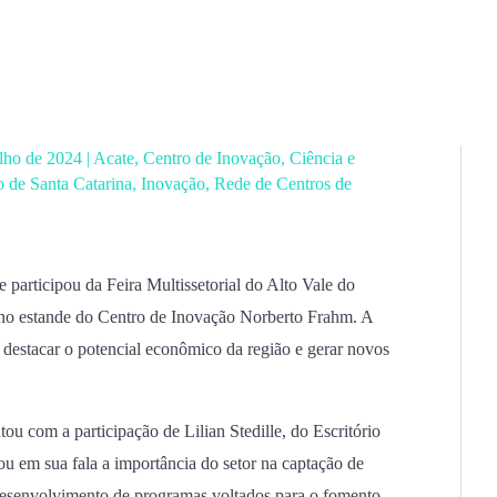
ulho de 2024
|
Acate
,
Centro de Inovação
,
Ciência e
 de Santa Catarina
,
Inovação
,
Rede de Centros de
e participou da Feira Multissetorial do Alto Vale do
is no estande do Centro de Inovação Norberto Frahm. A
 destacar o potencial econômico da região e gerar novos
tou com a participação de Lilian Stedille, do Escritório
ou em sua fala a importância do setor na captação de
 desenvolvimento de programas voltados para o fomento