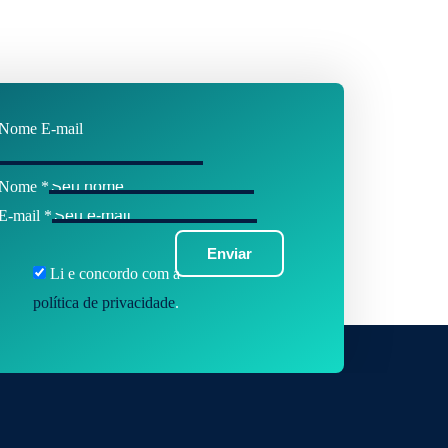
Nome E-mail
Nome
*
E-mail
*
Enviar
Li e concordo com a
política de privacidade
.