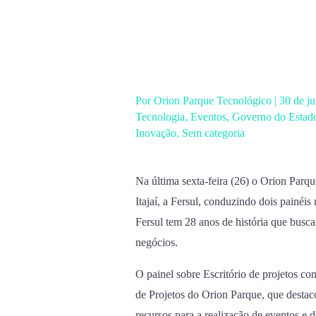
Ir
para
o
conteúdo
Por
Orion Parque Tecnológico
|
30 de j
Tecnologia
,
Eventos
,
Governo do Estado
Inovação
,
Sem categoria
Na última sexta-feira (26) o Orion Parqu
Itajaí, a Fersul, conduzindo dois painé
Fersul tem 28 anos de história que busca
negócios.
O painel sobre Escritório de projetos con
de Projetos do Orion Parque, que destac
recursos para a realização de eventos e