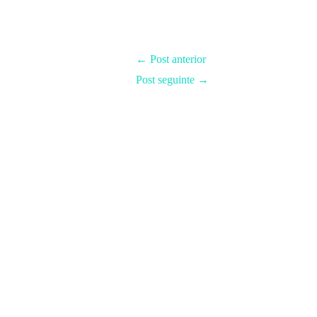
←
Post anterior
Post seguinte
→