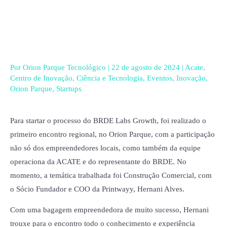
Ir
para
o
conteúdo
Por
Orion Parque Tecnológico
|
22 de agosto de 2024
|
Acate
,
Centro de Inovação
,
Ciência e Tecnologia
,
Eventos
,
Inovação
,
Orion Parque
,
Startups
Para startar o processo do BRDE Labs Growth, foi realizado o
primeiro encontro regional, no Orion Parque, com a participação
não só dos empreendedores locais, como também da equipe
operaciona da ACATE e do representante do BRDE. No
momento, a temática trabalhada foi Construção Comercial, com
o Sócio Fundador e COO da Printwayy, Hernani Alves.
Com uma bagagem empreendedora de muito sucesso, Hernani
trouxe para o encontro todo o conhecimento e experiência