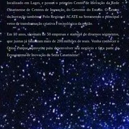
localizado em Lages, e possui o primeiro Centro de Inovação da Rede
Catarinense de Centros de Inovação, do Governo do Estado. O Centro
de Inovação também é Polo Regional ACATE na Serra sendo o principal
vetor de transformação criativa e tecnológica da região.
Em 10 anos, são mais de 50 empresas e startups de diversos segmentos,
que juntas já faturaram mais de 200 milhões de reais. Venha conhecer o
Orion Parque, aproveite para desenvolver seu negócio e faça parte do
Ecossistema de Inovação da Serra Catarinense!