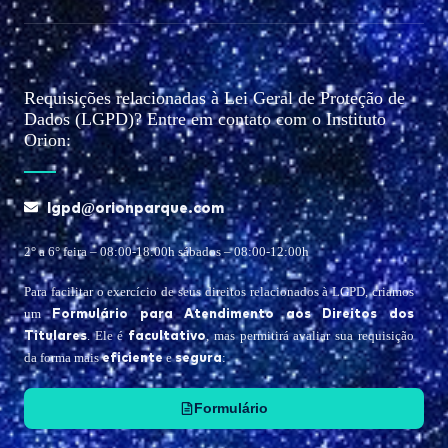
Requisições relacionadas à Lei Geral de Proteção de
Dados (LGPD)? Entre em contato com o Instituto
Orion:
lgpd@orionparque.com
2° a 6° feira – 08:00-18:00h sábados – 08:00-12:00h
Para facilitar o exercício de seus direitos relacionados à LGPD, criamos
Formulário para Atendimento aos Direitos dos
um
Titulares
facultativo
. Ele é
, mas permitirá avaliar sua requisição
eficiente
segura
da forma mais
e
:
Formulário