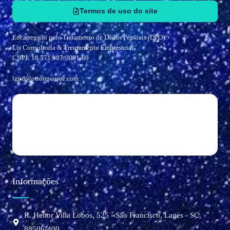
Termos de uso do site
Encarregado pelo Tratamento de Dados Pessoais (DPO):
Lis Consultoria & Treinamento Empresarial
CNPJ: 18.571.987/0001-60
lgpd@orionparque.com
Informações
R. Heitor Villa Lobos, 525 - São Francisco, Lages - SC,
88506-400