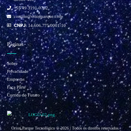
+55 49 3191-0762
contato@orionparque.com
CNPJ:
14.606.775/0001-10
Páginas
Sobre
Privacidade
Empresas
Faça Parte
Corrida do Futuro
Orion Parque Tecnológico © 2026 | Todos os direitos reservados.