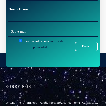
m
Nome E-mail
e
*
E
-
Li e concordo com a
política de
m
Enviar
privacidade
.
a
i
l
*
SOBRE NÓS
O Orion é o primeiro Parque Tecnológico da Serra Catarinense,