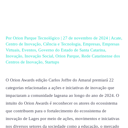
Ir
para
o
conteúdo
Por
Orion Parque Tecnológico
|
27 de novembro de 2024
|
Acate
,
Centro de Inovação
,
Ciência e Tecnologia
,
Empresas
,
Empresas
Virtuais
,
Eventos
,
Governo do Estado de Santa Catarina
,
Inovação
,
Inovação Social
,
Orion Parque
,
Rede Catarinense dos
Centros de Inovação
,
Startups
O Orion Awards edição Carlos Joffre do Amaral premiará 22
categorias relacionadas a ações e iniciativas de inovação que
impactaram a comunidade lageana ao longo do ano de 2024. O
intuito do Orion Awards é reconhecer os atores do ecossistema
que contribuem para o fortalecimento do ecossistema de
inovação de Lages por meio de ações, movimentos e iniciativas
nos diversos setores da sociedade como a educação, o mercado