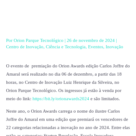
Ir
para
o
conteúdo
Por
Orion Parque Tecnológico
|
26 de novembro de 2024
|
Centro de Inovação
,
Ciência e Tecnologia
,
Eventos
,
Inovação
O evento de premiação do Orion Awards edição Carlos Joffre do
Amaral será realizado no dia 06 de dezembro, a partir das 18
horas, no Centro de Inovação Luiz Henrique da Silveira, no
Orion Parque Tecnológico. Os ingressos já estão à venda por
meio do link:
https://bit.ly/orionawards2024
e são limitados.
Neste ano, o Orion Awards carrega o nome do ilustre Carlos
Joffre do Amaral em uma edição que premiará os vencedores de
22 categorias relacionadas a inovação no ano de 2024. Entre elas
estão as categorias: Startup Revelação, Escola Inovadora,