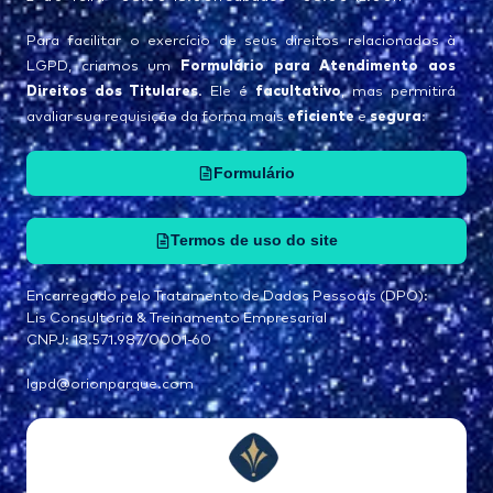
Para facilitar o exercício de seus direitos relacionados à
Formulário para Atendimento aos
LGPD, criamos um
Direitos dos Titulares
facultativo
. Ele é
, mas permitirá
eficiente
segura
avaliar sua requisição da forma mais
e
:
Formulário
Termos de uso do site
Encarregado pelo Tratamento de Dados Pessoais (DPO):
Lis Consultoria & Treinamento Empresarial
CNPJ: 18.571.987/0001-60
lgpd@orionparque.com