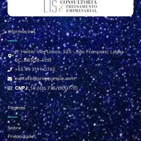
Informações
R. Heitor Villa Lobos, 525 - São Francisco, Lages -
SC, 88506-400
+55 49 3191-0762
contato@orionparque.com
CNPJ:
14.606.775/0001-10
Páginas
Sobre
Privacidade