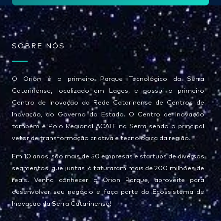
*
SOBRE NÓS
O Orion é o primeiro Parque Tecnológico da Serra
Catarinense, localizado em Lages, e possui o primeiro
Centro de Inovação da Rede Catarinense de Centros de
Inovação, do Governo do Estado. O Centro de Inovação
também é Polo Regional ACATE na Serra sendo o principal
vetor de transformação criativa e tecnológica da região.
Em 10 anos, são mais de 50 empresas e startups de diversos
segmentos, que juntas já faturaram mais de 200 milhões de
reais. Venha conhecer o Orion Parque, aproveite para
desenvolver seu negócio e faça parte do Ecossistema de
Inovação da Serra Catarinense!