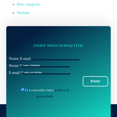
Sem categoria
Startups
ASSINE NOSSA NEWSLETTER!
Nome E-mail
Nome
*
E-mail
*
Enviar
Li e concordo com a
política de
privacidade
.