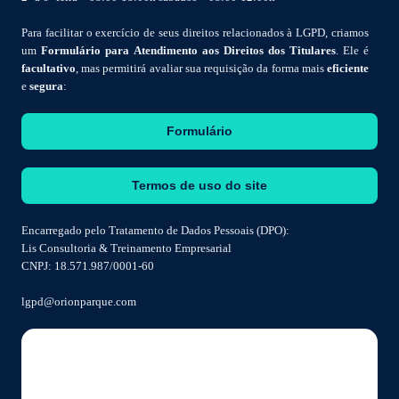
Para facilitar o exercício de seus direitos relacionados à LGPD, criamos
um
Formulário para Atendimento aos Direitos dos Titulares
. Ele é
facultativo
, mas permitirá avaliar sua requisição da forma mais
eficiente
e
segura
:
Formulário
Termos de uso do site
Encarregado pelo Tratamento de Dados Pessoais (DPO):
Lis Consultoria & Treinamento Empresarial
CNPJ: 18.571.987/0001-60
lgpd@orionparque.com