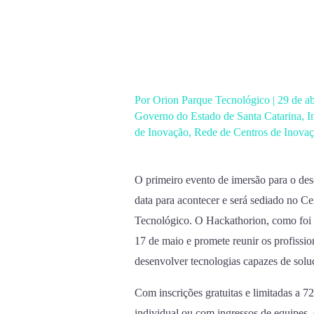
Ir
para
o
conteúdo
Por
Orion Parque Tecnológico
|
29 de a
Governo do Estado de Santa Catarina
,
I
de Inovação
,
Rede de Centros de Inova
O primeiro evento de imersão para o des
data para acontecer e será sediado no C
Tecnológico. O Hackathorion, como foi 
17 de maio e promete reunir os profissio
desenvolver tecnologias capazes de solu
Com inscrições gratuitas e limitadas a 7
individual ou com ingressos de equipes, 