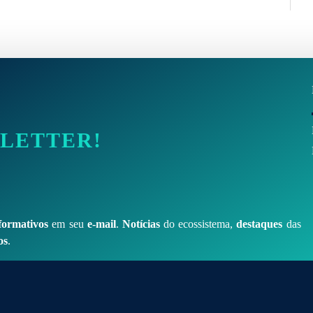
SLETTER!
formativos
em seu
e-mail
.
Notícias
do ecossistema,
destaques
das
os
.