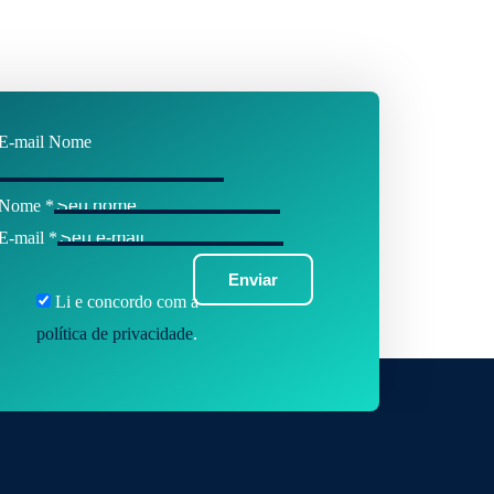
E-mail Nome
Nome
*
E-mail
*
Enviar
Li e concordo com a
política de privacidade
.