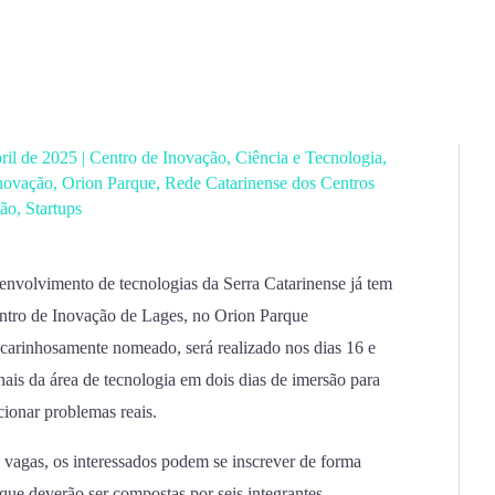
bril de 2025
|
Centro de Inovação
,
Ciência e Tecnologia
,
novação
,
Orion Parque
,
Rede Catarinense dos Centros
ção
,
Startups
envolvimento de tecnologias da Serra Catarinense já tem
entro de Inovação de Lages, no Orion Parque
carinhosamente nomeado, será realizado nos dias 16 e
nais da área de tecnologia em dois dias de imersão para
cionar problemas reais.
2 vagas, os interessados podem se inscrever de forma
que deverão ser compostas por seis integrantes