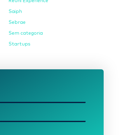
Reuni Experience
Saiph
Sebrae
Sem categoria
Startups