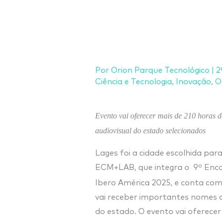
Ir
para
o
conteúdo
Por
Orion Parque Tecnológico
|
2
Ciência e Tecnologia
,
Inovação
,
O
Evento vai oferecer mais de 210 horas d
audiovisual do estado selecionados
Lages foi a cidade escolhida par
ECM+LAB, que integra o 9º Enc
Ibero América 2025, e conta com
vai receber importantes nomes d
do estado. O evento vai oferece