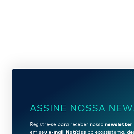
ASSINE NOSSA NEW
newsletter
Registre-se para receber nossa
e-mail
Notícias
de
em seu
.
do ecossistema,