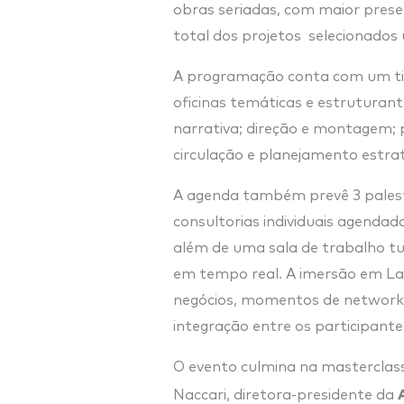
obras seriadas, com maior pres
total dos projetos selecionados 
A programação conta com um tim
oficinas temáticas e estruturan
narrativa; direção e montagem; p
circulação e planejamento estrat
A agenda também prevê 3 palestr
consultorias individuais agendad
além de uma sala de trabalho t
em tempo real. A imersão em La
negócios, momentos de networkin
integração entre os participante
O evento culmina na masterclas
Naccari, diretora-presidente da