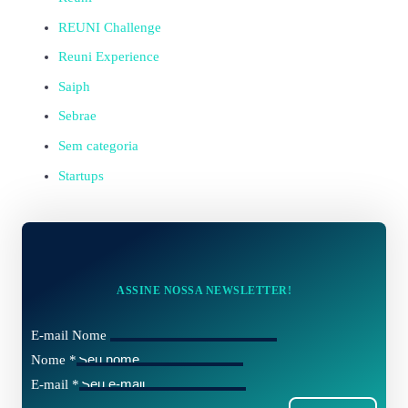
REUNI Challenge
Reuni Experience
Saiph
Sebrae
Sem categoria
Startups
ASSINE NOSSA NEWSLETTER!
E-mail Nome
Nome
*
E-mail
*