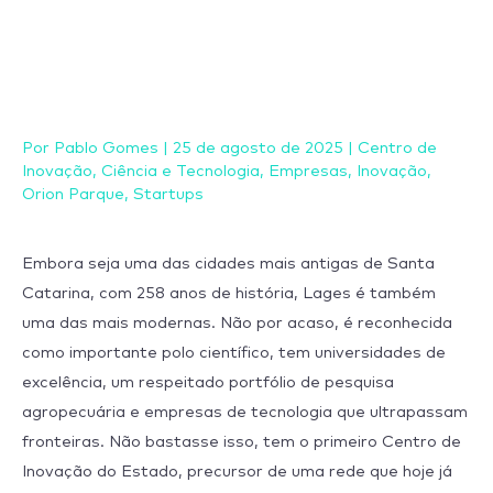
Ir
para
o
conteúdo
Por
Pablo Gomes
|
25 de agosto de 2025
|
Centro de
Inovação
,
Ciência e Tecnologia
,
Empresas
,
Inovação
,
Orion Parque
,
Startups
Embora seja uma das cidades mais antigas de Santa
Catarina, com 258 anos de história, Lages é também
uma das mais modernas. Não por acaso, é reconhecida
como importante polo científico, tem universidades de
excelência, um respeitado portfólio de pesquisa
agropecuária e empresas de tecnologia que ultrapassam
fronteiras. Não bastasse isso, tem o primeiro Centro de
Inovação do Estado, precursor de uma rede que hoje já