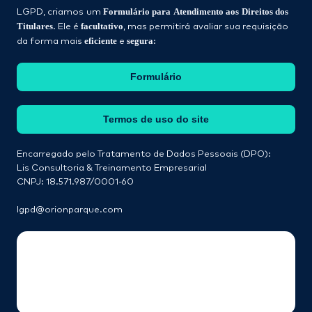
Formulário para Atendimento aos Direitos dos
LGPD, criamos um
Titulares
facultativo
. Ele é
, mas permitirá avaliar sua requisição
eficiente
segura
da forma mais
e
:
Formulário
Termos de uso do site
Encarregado pelo Tratamento de Dados Pessoais (DPO):
Lis Consultoria & Treinamento Empresarial
CNPJ: 18.571.987/0001-60
lgpd@orionparque.com